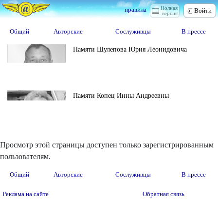
Полная
правила
Войти
версия
Общий
Авторские
Сослуживцы
В прессе
Памяти Шулепова Юрия Леонидовича
Памяти Копец Инны Андреевны
Просмотр этой страницы доступен только зарегистрированным
пользователям.
Общий
Авторские
Сослуживцы
В прессе
Реклама на сайте
Обратная связь