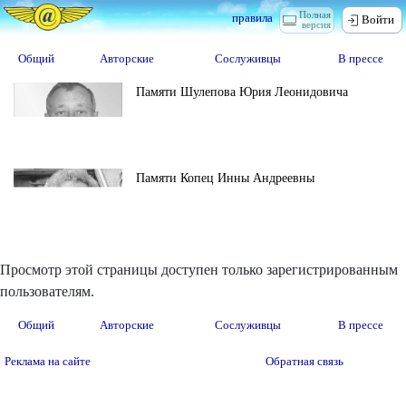
Полная
правила
Войти
версия
Общий
Авторские
Сослуживцы
В прессе
Памяти Шулепова Юрия Леонидовича
Памяти Копец Инны Андреевны
Просмотр этой страницы доступен только зарегистрированным
пользователям.
Общий
Авторские
Сослуживцы
В прессе
Реклама на сайте
Обратная связь