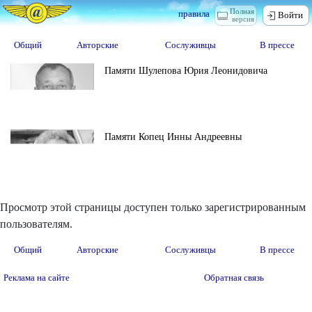
Полная
правила
Войти
версия
Общий
Авторские
Сослуживцы
В прессе
Памяти Шулепова Юрия Леонидовича
Памяти Копец Инны Андреевны
Просмотр этой страницы доступен только зарегистрированным
пользователям.
Общий
Авторские
Сослуживцы
В прессе
Реклама на сайте
Обратная связь