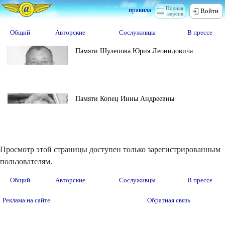
Полная
правила
Войти
версия
Общий
Авторские
Сослуживцы
В прессе
Памяти Шулепова Юрия Леонидовича
Памяти Копец Инны Андреевны
Просмотр этой страницы доступен только зарегистрированным
пользователям.
Общий
Авторские
Сослуживцы
В прессе
Реклама на сайте
Обратная связь