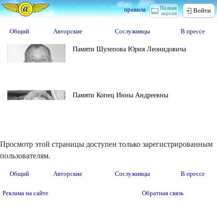
Полная
правила
Войти
версия
Общий
Авторские
Сослуживцы
В прессе
Памяти Шулепова Юрия Леонидовича
Памяти Копец Инны Андреевны
Просмотр этой страницы доступен только зарегистрированным
пользователям.
Общий
Авторские
Сослуживцы
В прессе
Реклама на сайте
Обратная связь