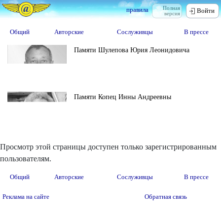
Полная
правила
Войти
версия
Общий
Авторские
Сослуживцы
В прессе
Памяти Шулепова Юрия Леонидовича
Памяти Копец Инны Андреевны
Просмотр этой страницы доступен только зарегистрированным
пользователям.
Общий
Авторские
Сослуживцы
В прессе
Реклама на сайте
Обратная связь