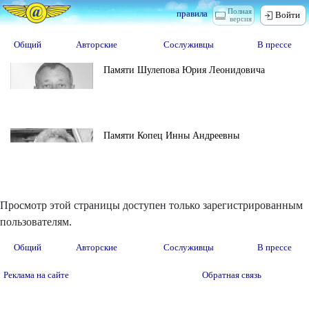
Полная
правила
Войти
версия
Общий
Авторские
Сослуживцы
В прессе
Памяти Шулепова Юрия Леонидовича
Памяти Копец Инны Андреевны
Просмотр этой страницы доступен только зарегистрированным
пользователям.
Общий
Авторские
Сослуживцы
В прессе
Реклама на сайте
Обратная связь