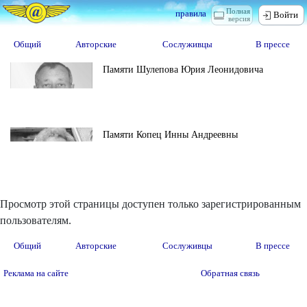
Полная
правила
Войти
версия
Общий
Авторские
Сослуживцы
В прессе
Памяти Шулепова Юрия Леонидовича
Памяти Копец Инны Андреевны
Просмотр этой страницы доступен только зарегистрированным
пользователям.
Общий
Авторские
Сослуживцы
В прессе
Реклама на сайте
Обратная связь