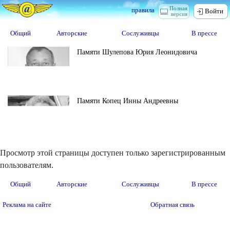
Полная
правила
Войти
версия
Общий
Авторские
Сослуживцы
В прессе
Памяти Шулепова Юрия Леонидовича
Памяти Копец Инны Андреевны
Просмотр этой страницы доступен только зарегистрированным
пользователям.
Общий
Авторские
Сослуживцы
В прессе
Реклама на сайте
Обратная связь