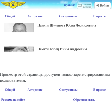
Полная
правила
Войти
версия
Общий
Авторские
Сослуживцы
В прессе
Памяти Шулепова Юрия Леонидовича
Памяти Копец Инны Андреевны
Просмотр этой страницы доступен только зарегистрированным
пользователям.
Общий
Авторские
Сослуживцы
В прессе
Реклама на сайте
Обратная связь