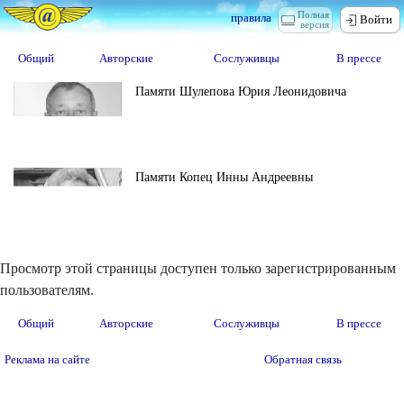
Полная
правила
Войти
версия
Общий
Авторские
Сослуживцы
В прессе
Памяти Шулепова Юрия Леонидовича
Памяти Копец Инны Андреевны
Просмотр этой страницы доступен только зарегистрированным
пользователям.
Общий
Авторские
Сослуживцы
В прессе
Реклама на сайте
Обратная связь