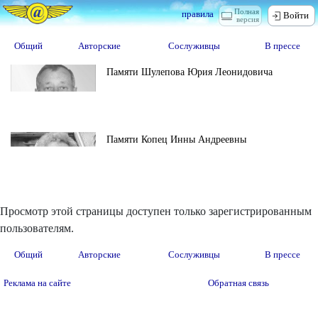
Полная
правила
Войти
версия
Общий
Авторские
Сослуживцы
В прессе
Памяти Шулепова Юрия Леонидовича
Памяти Копец Инны Андреевны
Просмотр этой страницы доступен только зарегистрированным
пользователям.
Общий
Авторские
Сослуживцы
В прессе
Реклама на сайте
Обратная связь