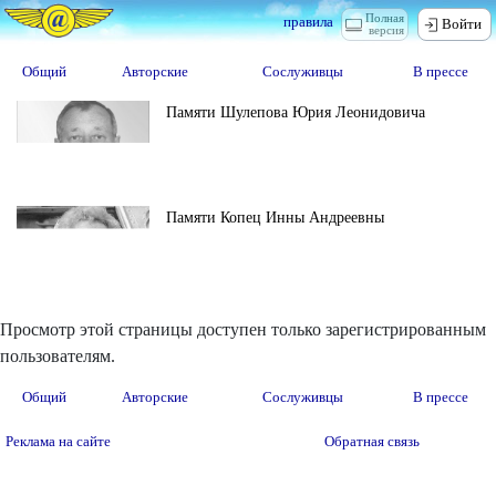
Полная
правила
Войти
версия
Общий
Авторские
Сослуживцы
В прессе
Памяти Шулепова Юрия Леонидовича
Памяти Копец Инны Андреевны
Просмотр этой страницы доступен только зарегистрированным
пользователям.
Общий
Авторские
Сослуживцы
В прессе
Реклама на сайте
Обратная связь