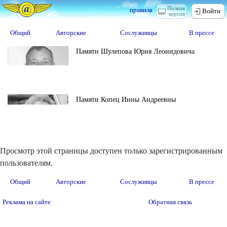
Полная
правила
Войти
версия
Общий
Авторские
Сослуживцы
В прессе
Памяти Шулепова Юрия Леонидовича
Памяти Копец Инны Андреевны
Просмотр этой страницы доступен только зарегистрированным
пользователям.
Общий
Авторские
Сослуживцы
В прессе
Реклама на сайте
Обратная связь