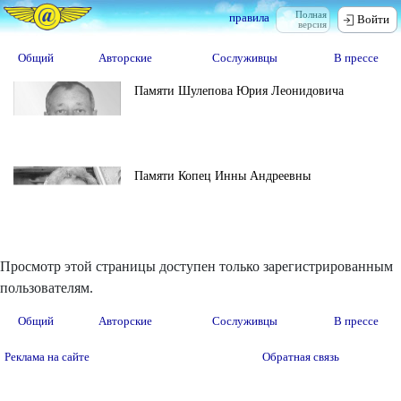
Полная
правила
Войти
версия
Общий
Авторские
Сослуживцы
В прессе
Памяти Шулепова Юрия Леонидовича
Памяти Копец Инны Андреевны
Просмотр этой страницы доступен только зарегистрированным
пользователям.
Общий
Авторские
Сослуживцы
В прессе
Реклама на сайте
Обратная связь