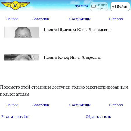
Полная
правила
Войти
версия
Общий
Авторские
Сослуживцы
В прессе
Памяти Шулепова Юрия Леонидовича
Памяти Копец Инны Андреевны
Просмотр этой страницы доступен только зарегистрированным
пользователям.
Общий
Авторские
Сослуживцы
В прессе
Реклама на сайте
Обратная связь