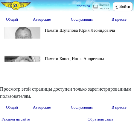
Полная
правила
Войти
версия
Общий
Авторские
Сослуживцы
В прессе
Памяти Шулепова Юрия Леонидовича
Памяти Копец Инны Андреевны
Просмотр этой страницы доступен только зарегистрированным
пользователям.
Общий
Авторские
Сослуживцы
В прессе
Реклама на сайте
Обратная связь