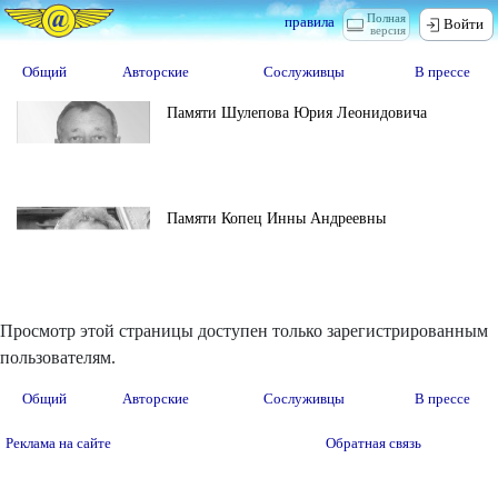
Полная
правила
Войти
версия
Общий
Авторские
Сослуживцы
В прессе
Памяти Шулепова Юрия Леонидовича
Памяти Копец Инны Андреевны
Просмотр этой страницы доступен только зарегистрированным
пользователям.
Общий
Авторские
Сослуживцы
В прессе
Реклама на сайте
Обратная связь