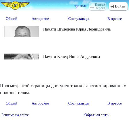
Полная
правила
Войти
версия
Общий
Авторские
Сослуживцы
В прессе
Памяти Шулепова Юрия Леонидовича
Памяти Копец Инны Андреевны
Просмотр этой страницы доступен только зарегистрированным
пользователям.
Общий
Авторские
Сослуживцы
В прессе
Реклама на сайте
Обратная связь