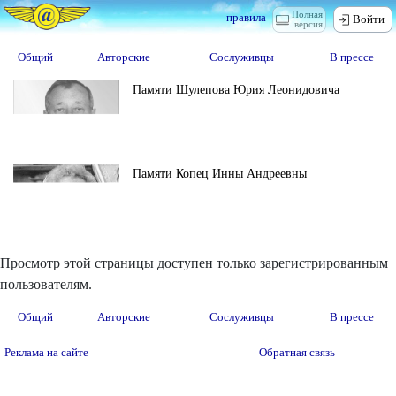
Полная
правила
Войти
версия
Общий
Авторские
Сослуживцы
В прессе
Памяти Шулепова Юрия Леонидовича
Памяти Копец Инны Андреевны
Просмотр этой страницы доступен только зарегистрированным
пользователям.
Общий
Авторские
Сослуживцы
В прессе
Реклама на сайте
Обратная связь