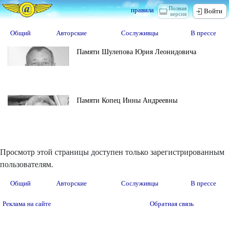
Полная
правила
Войти
версия
Общий
Авторские
Сослуживцы
В прессе
Памяти Шулепова Юрия Леонидовича
Памяти Копец Инны Андреевны
Просмотр этой страницы доступен только зарегистрированным
пользователям.
Общий
Авторские
Сослуживцы
В прессе
Реклама на сайте
Обратная связь