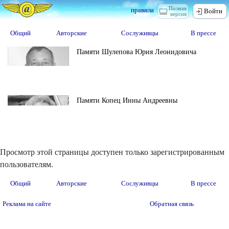
Полная
правила
Войти
версия
Общий
Авторские
Сослуживцы
В прессе
Памяти Шулепова Юрия Леонидовича
Памяти Копец Инны Андреевны
Просмотр этой страницы доступен только зарегистрированным
пользователям.
Общий
Авторские
Сослуживцы
В прессе
Реклама на сайте
Обратная связь