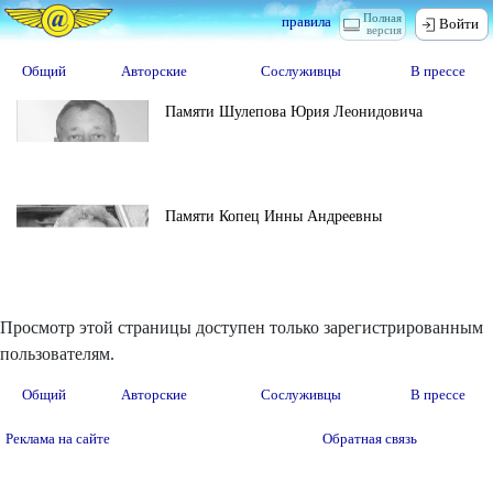
Полная
правила
Войти
версия
Общий
Авторские
Сослуживцы
В прессе
Памяти Шулепова Юрия Леонидовича
Памяти Копец Инны Андреевны
Просмотр этой страницы доступен только зарегистрированным
пользователям.
Общий
Авторские
Сослуживцы
В прессе
Реклама на сайте
Обратная связь