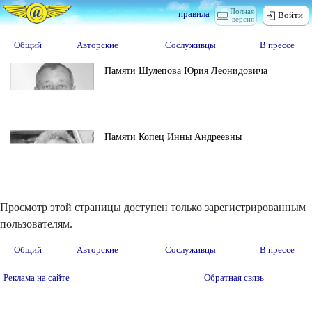
Полная
правила
Войти
версия
Общий
Авторские
Сослуживцы
В прессе
Памяти Шулепова Юрия Леонидовича
Памяти Копец Инны Андреевны
Просмотр этой страницы доступен только зарегистрированным
пользователям.
Общий
Авторские
Сослуживцы
В прессе
Реклама на сайте
Обратная связь