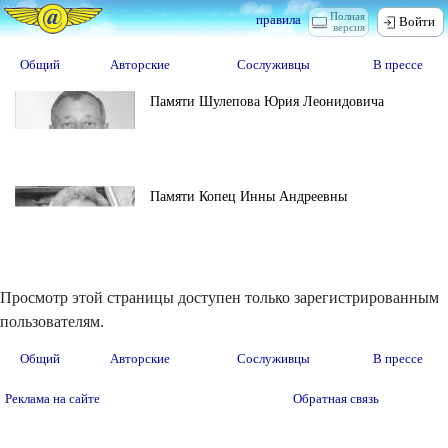
Полная
правила
Войти
версия
Общий
Авторские
Сослуживцы
В прессе
Памяти Шулепова Юрия Леонидовича
Памяти Копец Инны Андреевны
Просмотр этой страницы доступен только зарегистрированным
пользователям.
Общий
Авторские
Сослуживцы
В прессе
Реклама на сайте
Обратная связь