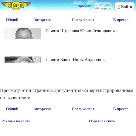
Полная
правила
Войти
версия
Общий
Авторские
Сослуживцы
В прессе
Памяти Шулепова Юрия Леонидовича
Памяти Копец Инны Андреевны
Просмотр этой страницы доступен только зарегистрированным
пользователям.
Общий
Авторские
Сослуживцы
В прессе
Реклама на сайте
Обратная связь