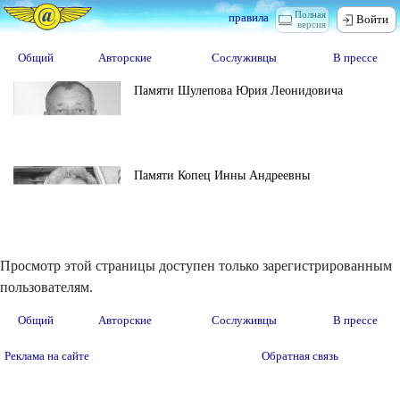
Полная
правила
Войти
версия
Общий
Авторские
Сослуживцы
В прессе
Памяти Шулепова Юрия Леонидовича
Памяти Копец Инны Андреевны
Просмотр этой страницы доступен только зарегистрированным
пользователям.
Общий
Авторские
Сослуживцы
В прессе
Реклама на сайте
Обратная связь