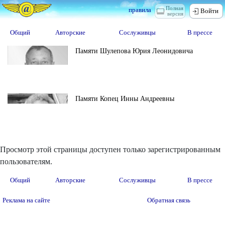
Полная
правила
Войти
версия
Общий
Авторские
Сослуживцы
В прессе
Памяти Шулепова Юрия Леонидовича
Памяти Копец Инны Андреевны
Просмотр этой страницы доступен только зарегистрированным
пользователям.
Общий
Авторские
Сослуживцы
В прессе
Реклама на сайте
Обратная связь