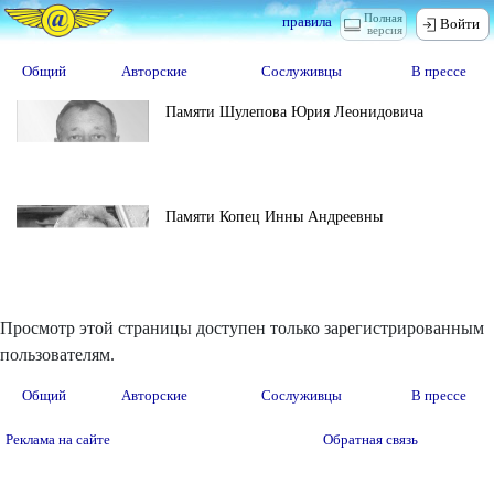
Полная
правила
Войти
версия
Общий
Авторские
Сослуживцы
В прессе
Памяти Шулепова Юрия Леонидовича
Памяти Копец Инны Андреевны
Просмотр этой страницы доступен только зарегистрированным
пользователям.
Общий
Авторские
Сослуживцы
В прессе
Реклама на сайте
Обратная связь