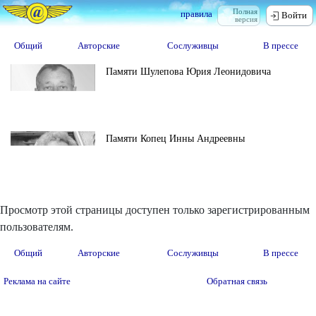
Полная
правила
Войти
версия
Общий
Авторские
Сослуживцы
В прессе
Памяти Шулепова Юрия Леонидовича
Памяти Копец Инны Андреевны
Просмотр этой страницы доступен только зарегистрированным
пользователям.
Общий
Авторские
Сослуживцы
В прессе
Реклама на сайте
Обратная связь