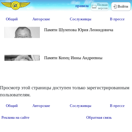
Полная
правила
Войти
версия
Общий
Авторские
Сослуживцы
В прессе
Памяти Шулепова Юрия Леонидовича
Памяти Копец Инны Андреевны
Просмотр этой страницы доступен только зарегистрированным
пользователям.
Общий
Авторские
Сослуживцы
В прессе
Реклама на сайте
Обратная связь