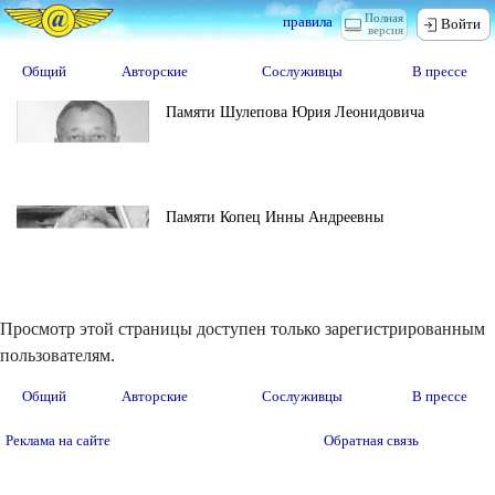
Полная
правила
Войти
версия
Общий
Авторские
Сослуживцы
В прессе
Памяти Шулепова Юрия Леонидовича
Памяти Копец Инны Андреевны
Просмотр этой страницы доступен только зарегистрированным
пользователям.
Общий
Авторские
Сослуживцы
В прессе
Реклама на сайте
Обратная связь