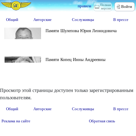
Полная
правила
Войти
версия
Общий
Авторские
Сослуживцы
В прессе
Памяти Шулепова Юрия Леонидовича
Памяти Копец Инны Андреевны
Просмотр этой страницы доступен только зарегистрированным
пользователям.
Общий
Авторские
Сослуживцы
В прессе
Реклама на сайте
Обратная связь