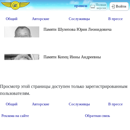
Полная
правила
Войти
версия
Общий
Авторские
Сослуживцы
В прессе
Памяти Шулепова Юрия Леонидовича
Памяти Копец Инны Андреевны
Просмотр этой страницы доступен только зарегистрированным
пользователям.
Общий
Авторские
Сослуживцы
В прессе
Реклама на сайте
Обратная связь