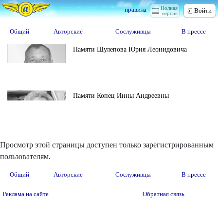
Полная
правила
Войти
версия
Общий
Авторские
Сослуживцы
В прессе
Памяти Шулепова Юрия Леонидовича
Памяти Копец Инны Андреевны
Просмотр этой страницы доступен только зарегистрированным
пользователям.
Общий
Авторские
Сослуживцы
В прессе
Реклама на сайте
Обратная связь