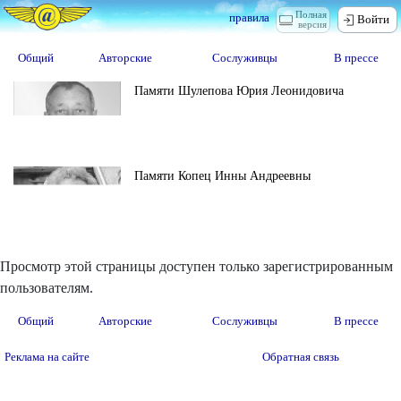
Полная
правила
Войти
версия
Общий
Авторские
Сослуживцы
В прессе
Памяти Шулепова Юрия Леонидовича
Памяти Копец Инны Андреевны
Просмотр этой страницы доступен только зарегистрированным
пользователям.
Общий
Авторские
Сослуживцы
В прессе
Реклама на сайте
Обратная связь