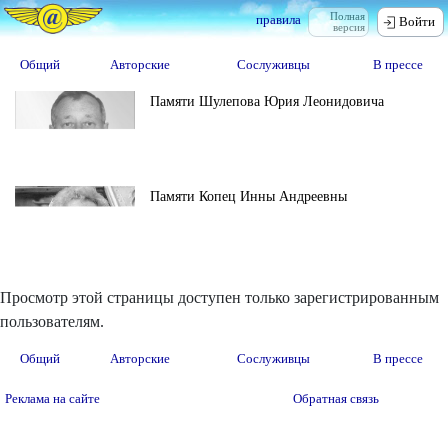
Полная
правила
Войти
версия
Общий
Авторские
Сослуживцы
В прессе
Памяти Шулепова Юрия Леонидовича
Памяти Копец Инны Андреевны
Просмотр этой страницы доступен только зарегистрированным
пользователям.
Общий
Авторские
Сослуживцы
В прессе
Реклама на сайте
Обратная связь