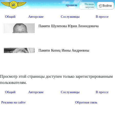
Полная
правила
Войти
версия
Общий
Авторские
Сослуживцы
В прессе
Памяти Шулепова Юрия Леонидовича
Памяти Копец Инны Андреевны
Просмотр этой страницы доступен только зарегистрированным
пользователям.
Общий
Авторские
Сослуживцы
В прессе
Реклама на сайте
Обратная связь