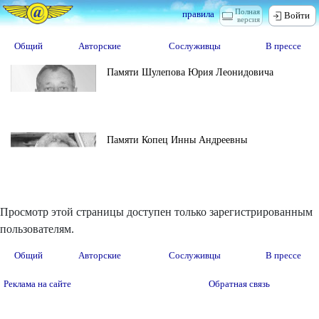
Полная
правила
Войти
версия
Общий
Авторские
Сослуживцы
В прессе
Памяти Шулепова Юрия Леонидовича
Памяти Копец Инны Андреевны
Просмотр этой страницы доступен только зарегистрированным
пользователям.
Общий
Авторские
Сослуживцы
В прессе
Реклама на сайте
Обратная связь