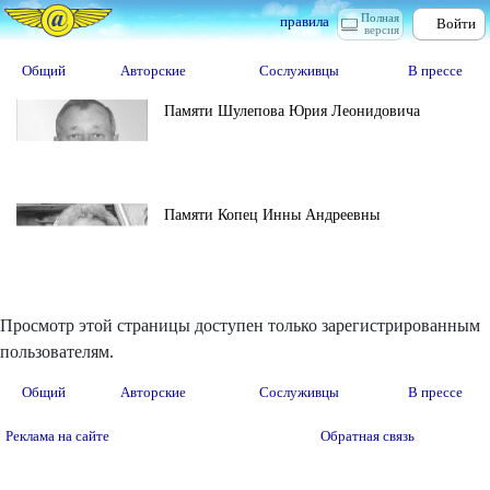
Полная
правила
Войти
версия
Общий
Авторские
Сослуживцы
В прессе
Памяти Шулепова Юрия Леонидовича
Памяти Копец Инны Андреевны
Просмотр этой страницы доступен только зарегистрированным
пользователям.
Общий
Авторские
Сослуживцы
В прессе
Реклама на сайте
Обратная связь