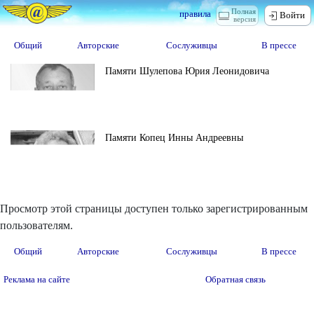
Полная
правила
Войти
версия
Общий
Авторские
Сослуживцы
В прессе
Памяти Шулепова Юрия Леонидовича
Памяти Копец Инны Андреевны
Просмотр этой страницы доступен только зарегистрированным
пользователям.
Общий
Авторские
Сослуживцы
В прессе
Реклама на сайте
Обратная связь