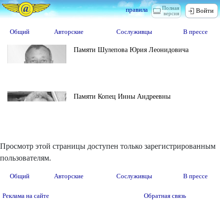
Полная
правила
Войти
версия
Общий
Авторские
Сослуживцы
В прессе
Памяти Шулепова Юрия Леонидовича
Памяти Копец Инны Андреевны
Просмотр этой страницы доступен только зарегистрированным
пользователям.
Общий
Авторские
Сослуживцы
В прессе
Реклама на сайте
Обратная связь