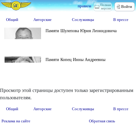
Полная
правила
Войти
версия
Общий
Авторские
Сослуживцы
В прессе
Памяти Шулепова Юрия Леонидовича
Памяти Копец Инны Андреевны
Просмотр этой страницы доступен только зарегистрированным
пользователям.
Общий
Авторские
Сослуживцы
В прессе
Реклама на сайте
Обратная связь