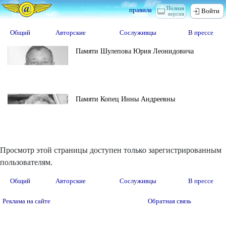
Полная
правила
Войти
версия
Общий
Авторские
Сослуживцы
В прессе
Памяти Шулепова Юрия Леонидовича
Памяти Копец Инны Андреевны
Просмотр этой страницы доступен только зарегистрированным
пользователям.
Общий
Авторские
Сослуживцы
В прессе
Реклама на сайте
Обратная связь