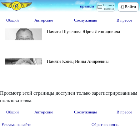
Полная
правила
Войти
версия
Общий
Авторские
Сослуживцы
В прессе
Памяти Шулепова Юрия Леонидовича
Памяти Копец Инны Андреевны
Просмотр этой страницы доступен только зарегистрированным
пользователям.
Общий
Авторские
Сослуживцы
В прессе
Реклама на сайте
Обратная связь