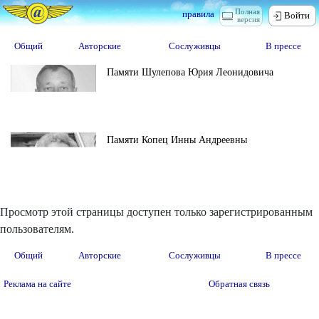
Полная
правила
Войти
версия
Общий
Авторские
Сослуживцы
В прессе
Памяти Шулепова Юрия Леонидовича
Памяти Копец Инны Андреевны
Просмотр этой страницы доступен только зарегистрированным
пользователям.
Общий
Авторские
Сослуживцы
В прессе
Реклама на сайте
Обратная связь