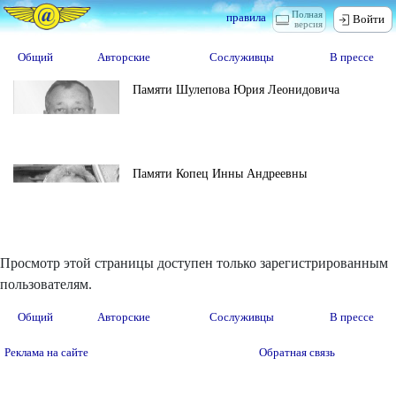
Полная
правила
Войти
версия
Общий
Авторские
Сослуживцы
В прессе
Памяти Шулепова Юрия Леонидовича
Памяти Копец Инны Андреевны
Просмотр этой страницы доступен только зарегистрированным
пользователям.
Общий
Авторские
Сослуживцы
В прессе
Реклама на сайте
Обратная связь