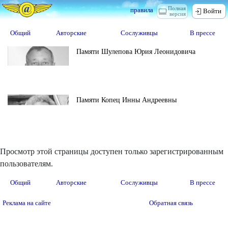
Полная
правила
Войти
версия
Общий
Авторские
Сослуживцы
В прессе
Памяти Шулепова Юрия Леонидовича
Памяти Копец Инны Андреевны
Просмотр этой страницы доступен только зарегистрированным
пользователям.
Общий
Авторские
Сослуживцы
В прессе
Реклама на сайте
Обратная связь