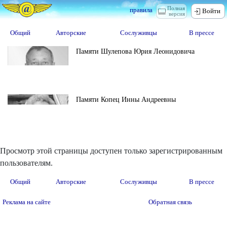
Полная
правила
Войти
версия
Общий
Авторские
Сослуживцы
В прессе
Памяти Шулепова Юрия Леонидовича
Памяти Копец Инны Андреевны
Просмотр этой страницы доступен только зарегистрированным
пользователям.
Общий
Авторские
Сослуживцы
В прессе
Реклама на сайте
Обратная связь