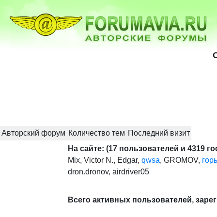
Авторский форум
Количество тем
Последний визит
На сайте: (17 пользователей и 4319 го
Mix
,
Victor N.
,
Edgar
,
qwsa
,
GROMOV
,
гор
dron.dronov
,
airdriver05
Всего активных пользователей, зарег