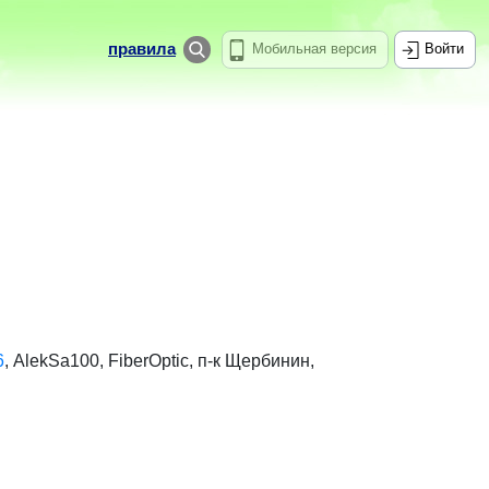
правила
Мобильная версия
Войти
6
,
AlekSa100
,
FiberOptic
,
п-к Щербинин
,