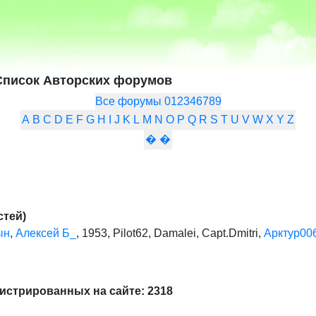
Список Авторских форумов
Все форумы
0
1
2
3
4
6
7
8
9
A
B
C
D
E
F
G
H
I
J
K
L
M
N
O
P
Q
R
S
T
U
V
W
X
Y
Z
�
�
стей)
ын
,
Алексей Б_
,
1953
,
Pilot62
,
Damalei
,
Capt.Dmitri
,
Арктур00
истрированных на сайте: 2318